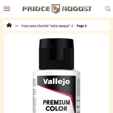
MENU
Produits
Vous avez cherché “extra opaque”
Page 3
Points
de
Vente
Conseil
Actualités
Téléchargements
Techniques,
trucs et
astuces
Vidéos