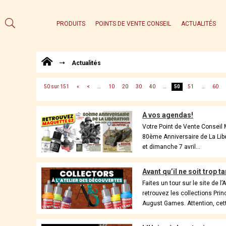
PRODUITS
POINTS DE VENTE CONSEIL
ACTUALITÉS
Actualités
50 sur 151
«
<
…
10
20
30
40
…
50
51
…
60
A vos agendas!
Votre Point de Vente Conseil 
80ème Anniversaire de La Libé
et dimanche 7 avril...
Avant qu’il ne soit trop t
Faites un tour sur le site de l
retrouvez les collections Pri
August Games. Attention, cet