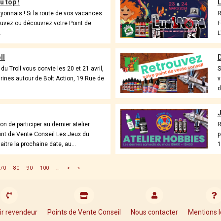
u top !
L
yonnais ! Si la route de vos vacances
R
ouvez ou découvrez votre Point de
F
.
L
ll
D
 Troll vous convie les 20 et 21 avril,
S
ines autour de Bolt Action, 19 Rue de
v
d
J
n de participer au dernier atelier
R
oint de Vente Conseil Les Jeux du
p
itre la prochaine date, au...
1
70
80
90
100
…
>
»
ir revendeur
Points de Vente Conseil
Nous contacter
Mentions l