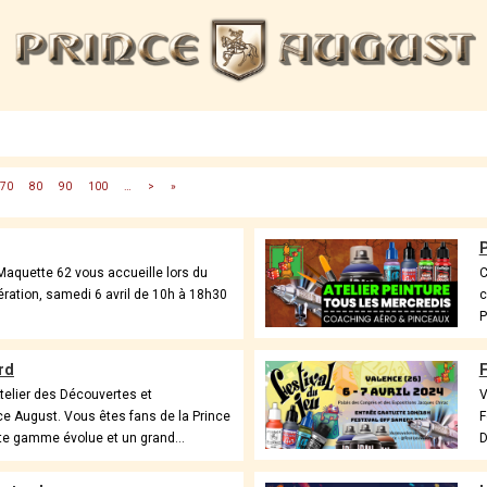
70
80
90
100
…
>
»
P
Maquette 62 vous accueille lors du
C
ration, samedi 6 avril de 10h à 18h30
c
P
ard
F
’Atelier des Découvertes et
V
nce August. Vous êtes fans de la Prince
F
te gamme évolue et un grand...
D