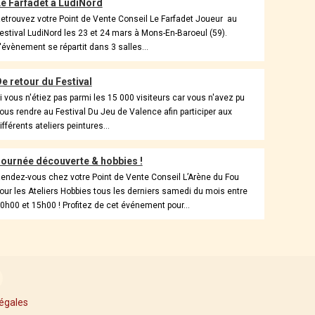
e Farfadet à LudiNord
etrouvez votre Point de Vente Conseil Le Farfadet Joueur au
estival LudiNord les 23 et 24 mars à Mons-En-Baroeul (59).
'évènement se répartit dans 3 salles...
e retour du Festival
i vous n'étiez pas parmi les 15 000 visiteurs car vous n'avez pu
ous rendre au Festival Du Jeu de Valence afin participer aux
ifférents ateliers peintures...
ournée découverte & hobbies !
endez-vous chez votre Point de Vente Conseil L’Arène du Fou
our les Ateliers Hobbies tous les derniers samedi du mois entre
0h00 et 15h00 ! Profitez de cet événement pour...
égales