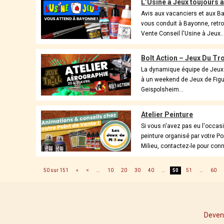
L’Usine à Jeux toujours a
Avis aux vacanciers et aux Ba
vous conduit à Bayonne, retr
Vente Conseil l'Usine à Jeux..
Bolt Action – Jeux Du Tro
La dynamique équipe de Jeux du
à un weekend de Jeux de Figur
Geispolsheim...
Atelier Peinture
Si vous n'avez pas eu l'occasio
peinture organisé par votre P
Milieu, contactez-le pour conna
50 sur 151
«
<
…
10
20
30
40
…
50
51
…
60
Deven