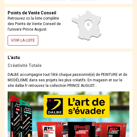
Points de Vente Conseil
Retrouvez ici la liste complète
des Points de Vente Conseil de
l’univers Prince August.
VOIR LA LISTE
L'actu
Créativité Totale
Cou
 et
DALBE accompagne tout l’été chaque passionné(e) de PEINTURE et de
L’ét
MODÉLISME dans ses projets les plus créatifs. En magasin et sur le
de f
site dalbe.fr retrouvez la collection PRINCE AUGUST...
AUGU