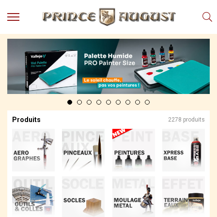
MENU
Produits
Points
de
Vente
Conseil
Actualités
Téléchargements
Produits
2278 produits
Techniques,
trucs et
astuces
Vidéos