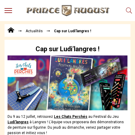
MENU
Produits
Actualités
Cap sur Ludi’langres !
Points
de
Vente
Cap sur Ludi’langres !
Conseil
Actualités
Téléchargements
Techniques,
trucs et
astuces
Vidéos
Du 9 au 12 juillet, retrouvez
Les Chats Perchés
au Festival du Jeu
Ludi’langres
à Langres ! L’équipe vous proposera des démonstrations
de peinture sur figurine. Du jeudi au dimanche, venez partager votre
passion et initiez vous !