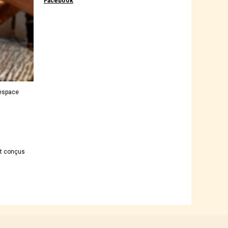
Facebook
 espace
nt conçus