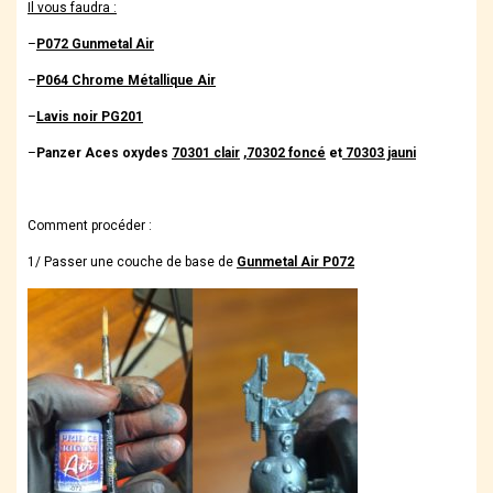
Il vous faudra :
–
P072 Gunmetal Air
–
P064 Chrome Métallique Air
–
Lavis noir PG201
–
Panzer Aces oxydes
70301 clair
,
70302 foncé
et
70303 jauni
Comment procéder :
1/ Passer une couche de base de
Gunmetal Air P072