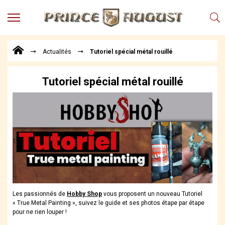
MENU
Produits
Actualités
Tutoriel spécial métal rouillé
Points
de
Vente
Tutoriel spécial métal rouillé
Conseil
Actualités
Téléchargements
Techniques,
trucs et
astuces
Vidéos
Les passionnés de
Hobby Shop
vous proposent un nouveau Tutoriel
« True Metal Painting », suivez le guide et ses photos étape par étape
pour ne rien louper !