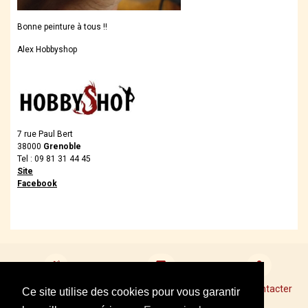
Bonne peinture à tous !!
Alex Hobbyshop
7 rue Paul Bert
38000
Grenoble
Tel : 09 81 31 44 45
Site
Facebook
Devenir revendeur
Points de Vente Conseil
Nous contacter
Ce site utilise des cookies pour vous garantir