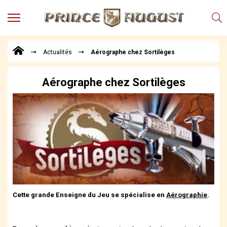
MENU
Produits
Actualités
Aérographe chez Sortilèges
Points
de
Vente
Aérographe chez Sortilèges
Conseil
Actualités
Téléchargements
Techniques,
trucs et
astuces
Vidéos
Cette grande Enseigne du Jeu se spécialise en
Aérographie
.