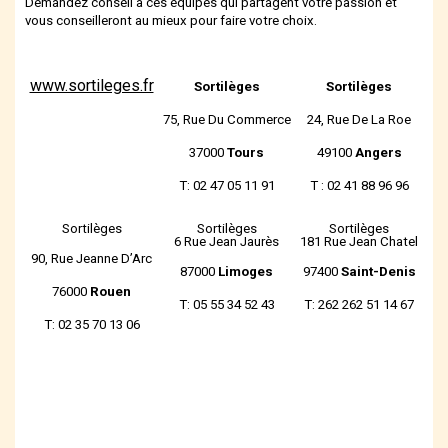
Demandez conseil à ces équipes qui partagent votre passion et
vous conseilleront au mieux pour faire votre choix.
www.sortileges.fr
Sortilèges
Sortilèges
75, Rue Du Commerce
24, Rue De La Roe
37000
Tours
49100
Angers
T: 02 47 05 11 91
T : 02 41 88 96 96
Sortilèges
Sortilèges
Sortilèges
6 Rue Jean Jaurès
181 Rue Jean Chatel
90, Rue Jeanne D’Arc
87000
Limoges
97400
Saint-Denis
76000
Rouen
T: 05 55 34 52 43
T: 262 262 51 14 67
T: 02 35 70 13 06