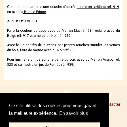
Commencez par faire une couche d’apprêt
noreferrer »>blanc réf. 919
.
ou avec la
Bombe Prince
August réf. FXG001
.
Faire la couleur de base avec du Marron Mat réf. 984 éclairé avec du
Beige réf. 917 et ombrez au Noir réf. 950.
Avec le Beige très dilué venez par petites touches simuler les veines
du bois, faire de même avec du Noir réf 950.
Pour finir, faire un jus sur une partie du bois avec du Marron Acajou réf.
828 et sur l’autre un jus de Fumée réf. 939.
Devenir revendeur
Points de Vente Conseil
Nous contacter
Ce site utilise des cookies pour vous garantir
la meilleure expérience.
En savoir plus
Mentions légales