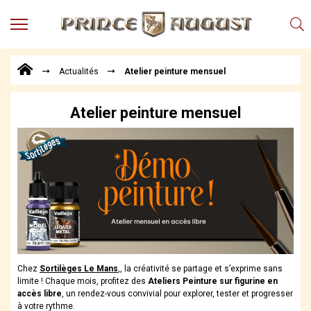
MENU
Produits
Actualités
Atelier peinture mensuel
Points
de
Vente
Atelier peinture mensuel
Conseil
Actualités
Téléchargements
Techniques,
trucs et
astuces
Vidéos
Chez
Sortilèges Le Mans
,
, la créativité se partage et s’exprime sans
limite ! Chaque mois, profitez des
Ateliers Peinture sur figurine en
accès libre
, un rendez-vous convivial pour explorer, tester et progresser
à votre rythme.