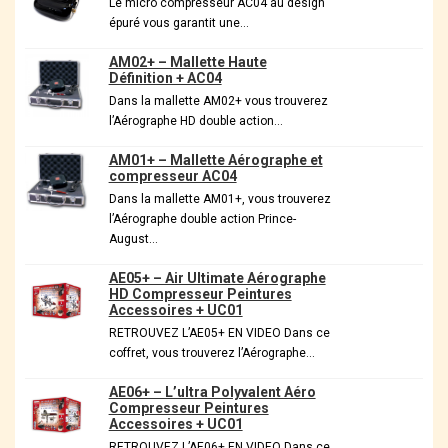
Le micro compresseur AC04 au design
épuré vous garantit une…
AM02+ – Mallette Haute
Définition + AC04
Dans la mallette AM02+ vous trouverez
l’Aérographe HD double action…
AM01+ – Mallette Aérographe et
compresseur AC04
Dans la mallette AM01+, vous trouverez
l’Aérographe double action Prince-
August…
AE05+ – Air Ultimate Aérographe
HD Compresseur Peintures
Accessoires + UC01
RETROUVEZ L’AE05+ EN VIDEO Dans ce
coffret, vous trouverez l’Aérographe…
AE06+ – L’ultra Polyvalent Aéro
Compresseur Peintures
Accessoires + UC01
RETROUVEZ L’AE06+ EN VIDEO Dans ce