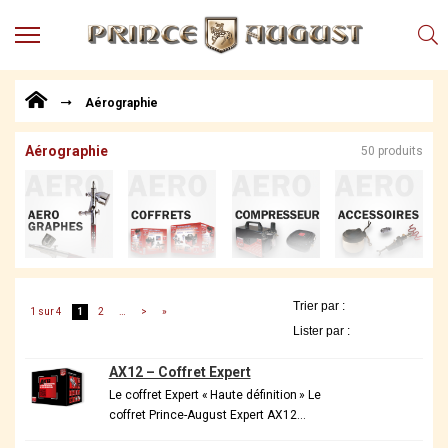
MENU
Produits
Aérographie
Points
de
Vente
Aérographie
50 produits
Conseil
Actualités
Téléchargements
Techniques,
trucs et
1 sur 4
1
2
…
>
»
astuces
Vidéos
AX12 – Coffret Expert
Le coffret Expert « Haute définition » Le
coffret Prince-August Expert AX12…