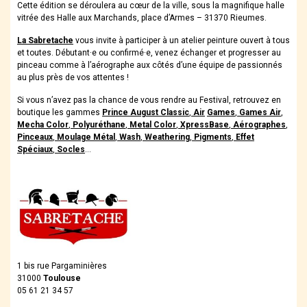
Cette édition se déroulera au cœur de la ville, sous la magnifique halle
vitrée des
Halle aux Marchands
, place d’Armes – 31370 Rieumes.
La Sabretache
vous invite à participer à un atelier peinture ouvert à tous
et toutes
. Débutant·e ou confirmé·e, venez échanger et progresser au
pinceau comme à l’aérographe aux côtés d’une équipe de passionnés
au plus près de vos attentes !
Si vous n’avez pas la chance de vous rendre au Festival, retrouvez en
boutique les gammes
Prince August Classic
,
Air
Games
,
Games Air
,
Mecha Color
,
Polyuréthane
,
Metal Color
,
XpressBase
,
Aérographes
,
Pinceaux
,
Moulage Métal
,
Wash
,
Weathering
,
Pigments
,
Effet
Spéciaux
,
Socles
…
1 bis rue Pargaminières
31000
Toulouse
05 61 21 34 57