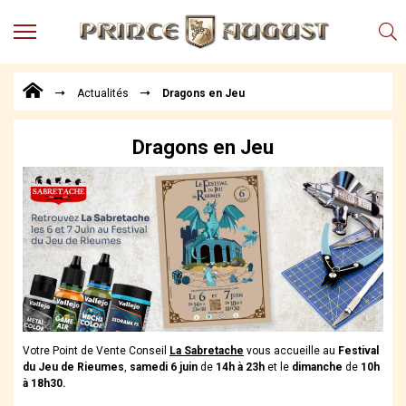
MENU
Produits
Actualités
Dragons en Jeu
Points
de
Vente
Dragons en Jeu
Conseil
Actualités
Téléchargements
Techniques,
trucs et
astuces
Vidéos
Votre Point de Vente Conseil
La Sabretache
vous accueille
au
Festival
du Jeu de Rieumes
,
samedi 6 juin
de
14h à 23h
et le
dimanche
de
10h
à 18h30.