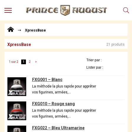
MENU
Produits
XpressBase
Points
de
Vente
XpressBase
21 produits
Conseil
Actualités
1 sur 2
1
2
>
Téléchargements
FXG001 – Blanc
Techniques,
trucs et
La méthode la plus rapide pour apprêter
vos figurines, armées,…
astuces
Vidéos
FXG010 – Rouge sang
La méthode la plus rapide pour apprêter
vos figurines, armées,…
FXG022 – Bleu Ultramarine