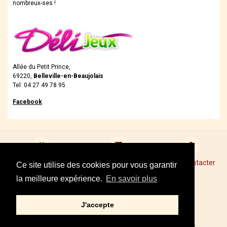
nombreux-ses !
Allée du Petit Prince,
69220,
Belleville-en-Beaujolais
Tel: 04 27 49 78 95
Facebook
Devenir revendeur
Points de Vente Conseil
Nous contacter
Ce site utilise des cookies pour vous garantir
la meilleure expérience.
En savoir plus
Mentions légales
J'accepte
Tel : +33 01 34 87 40 05