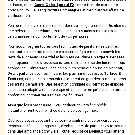
satinées, et les
Game Color Special FX
permettront de reproduire
corrosion, rouille, sang, textures organiques et bien d’autres effets de
vieillissement.
Pour compléter votre équipement, découvrez également les
Auxiliaires
,
une sélection de médiums, vernis et diluants indispensables pour
personnaliser le comportement de vos peintures.
Pour accompagner toutes ces techniques de peinture, les peintres
débutant-e-s comme confirmé-e-s pourront également découvrir les
Sets de Pinceaux Essentiel
et les
Sets de Pinceaux Expert
. Pensées
pour répondre à tous les besoins, ces collections se déclinent en trois
catégories :
Démarrage
, idéales pour les premiers coups de pinceau,
Détail
, parfaites pour les finitions les plus minutieuses, et
Surface &
Textures
, conçues pour couvrir rapidement de grandes zones ou créer
des effets de matière. Une sélection complète qui permet de disposer
du pinceau adapté à chaque étape et de gagner en précision comme en
confort pour donner vie à toutes vos figurines.
Ainsi que les
XpressBase
,. Leur application ultra fine révèle
instantanément les moindres détails de vos figurines.
Que vous soyez débutant-e ou peintre confirmé-e, cette soirée est
l’occasion idéale de progresser, d’échanger et de partager votre passion
dans une ambiance conviviale. Toute l’équipe de
Délijeux
vous attend