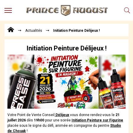
MENU
Produits
Actualités
Initiation Peinture Délijeux !
Points
de
Vente
Initiation Peinture Délijeux !
Conseil
Actualités
Téléchargements
Techniques,
trucs et
astuces
Vidéos
Votre Point de Vente Conseil
Délijeux
vous donne rendez-vous le
21
juillet 2026
dès
19h00
pour une soirée
Initiation Peinture sur Figurine
placée sous le signe du défi, animée en compagnie du peintre
Studio
de Chouak
!