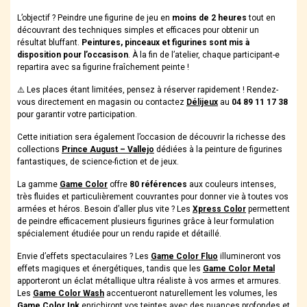
L’objectif ? Peindre une figurine de jeu en
moins de 2 heures
tout en
découvrant des techniques simples et efficaces pour obtenir un
résultat bluffant.
Peintures, pinceaux et figurines sont mis à
disposition pour l’occasison
. À la fin de l’atelier, chaque participant-e
repartira avec sa figurine fraîchement peinte !
⚠️ Les places étant limitées, pensez à réserver rapidement ! Rendez-
vous directement en magasin ou contactez
Délijeux
au
04 89 11 17 38
pour garantir votre participation.
Cette initiation sera également l’occasion de découvrir la richesse des
collections
Prince August – Vallejo
dédiées à la peinture de figurines
fantastiques, de science-fiction et de jeux.
La gamme
Game Color
offre
80 références
aux couleurs intenses,
très fluides et particulièrement couvrantes pour donner vie à toutes vos
armées et héros. Besoin d’aller plus vite ? Les
Xpress Color
permettent
de peindre efficacement plusieurs figurines grâce à leur formulation
spécialement étudiée pour un rendu rapide et détaillé.
Envie d’effets spectaculaires ? Les
Game Color Fluo
illumineront vos
effets magiques et énergétiques, tandis que les
Game Color Metal
apporteront un éclat métallique ultra réaliste à vos armes et armures.
Les
Game Color Wash
accentueront naturellement les volumes, les
Game Color Ink
enrichiront vos teintes avec des nuances profondes et