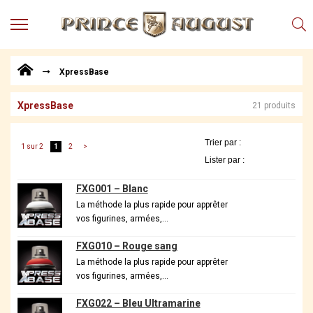
MENU
Produits
XpressBase
Points
de
Vente
XpressBase
21 produits
Conseil
Actualités
1 sur 2
1
2
>
Téléchargements
FXG001 – Blanc
Techniques,
trucs et
La méthode la plus rapide pour apprêter
vos figurines, armées,…
astuces
Vidéos
FXG010 – Rouge sang
La méthode la plus rapide pour apprêter
vos figurines, armées,…
FXG022 – Bleu Ultramarine