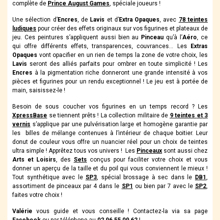
complète de
Prince August Games
, spéciale joueurs !
Une sélection d’
Encres
, de
Lavis
et d’
Extra Opaques
, avec
78 teintes
ludiques
pour créer des effets originaux sur vos figurines et plateaux de
jeu. Ces peintures s’appliquent aussi bien au
Pinceau
qu’à l’
Aéro
, ce
qui offre différents effets, transparences, couvrances… Les
Extras
Opaques
vont opacifier en un rien de temps la zone de votre choix, les
Lavis
seront des alliés parfaits pour ombrer en toute simplicité ! Les
Encres
à la pigmentation riche donneront une grande intensité à vos
pièces et figurines pour un rendu exceptionnel ! Le jeu est à portée de
main, saisissez-le !
Besoin de sous coucher vos figurines en un temps record ? Les
XpressBase
se tiennent prêts ! La collection militaire de
9 teintes
et
3
vernis
s’applique par une pulvérisation large et homogène garantie par
les billes de mélange contenues à l’intérieur de chaque boitier. Leur
donut de couleur vous offre un nuancier réel pour un choix de teintes
ultra simple ! Apprêtez tous vos univers ! Les
Pinceaux
sont aussi chez
Arts et Loisirs
, des
Sets
conçus pour faciliter votre choix et vous
donner un aperçu de la taille et du poil qui vous conviennent le mieux !
Tout synthétique avec le
SP3
, spécial brossage à sec dans le
DB1
,
assortiment de pinceaux par 4 dans le
SP1
ou bien par 7 avec le
SP2
,
faites votre choix !
Valérie
vous guide et vous conseille ! Contactez-la via sa page
Facebook
ou par téléphone au
02 96 55 09 62
!