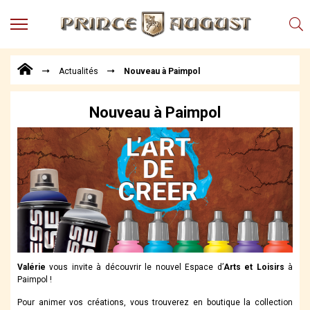
MENU
Produits
Actualités
Nouveau à Paimpol
Points
de
Vente
Nouveau à Paimpol
Conseil
Actualités
Téléchargements
Techniques,
trucs et
astuces
Vidéos
Valérie
vous invite à découvrir le nouvel Espace d’
Arts et Loisirs
à
Paimpol !
Pour animer vos créations, vous trouverez en boutique la collection