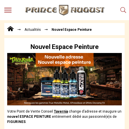
MENU
Produits
Actualités
Nouvel Espace Peinture
Points
de
Vente
Nouvel Espace Peinture
Conseil
Actualités
Téléchargements
Techniques,
trucs et
astuces
Vidéos
Votre Point de Vente Conseil
Tavernia
change d’adresse et inaugure un
nouvel ESPACE PEINTURE
entièrement dédié aux passionné(e)s de
FIGURINES
.