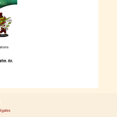
ations
phie
,
Air
,
égales