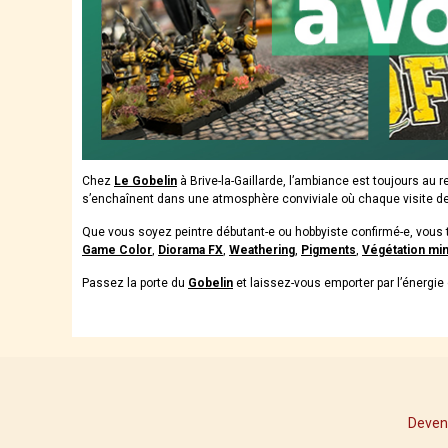
Chez
Le Gobelin
à Brive-la-Gaillarde, l’ambiance est toujours au 
s’enchaînent dans une atmosphère conviviale où chaque visite d
Que vous soyez peintre débutant-e ou hobbyiste confirmé-e, vous 
Game Color
,
Diorama FX
,
Weathering
,
Pigments
,
Végétation mi
Passez la porte du
Gobelin
et laissez-vous emporter par l’énergie 
Deven