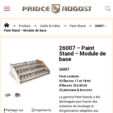
MENU
Produits
Produits
Outils & Colles
Paint Stand
26007 –
Points
Paint Stand – Module de base
de
Vente
Conseil
26007 – Paint
Actualités
Stand – Module de
base
Téléchargements
Techniques,
26007
trucs et
Peut contenir :
astuces
52 flacons 17 et 18 ml
8 flacons 32 à 60 ml
Vidéos
22 pinceaux & brosses
La gamme Paint Stands a été
développée pour fournir des
solutions de stockage et
Partager sur
Imprimer la
d’organisation adaptées aux