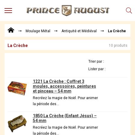
MENU
Produits
Moulage Métal
Antiquité et Médiéval
La Crèche
Points
de
Vente
La Crèche
10 produits
Conseil
Actualités
Téléchargements
1221 La Crèche : Coffret 3
Techniques,
moules, accessoires, peintures
trucs et
et pinceau – 54 mm
astuces
Recréez la magie de Noël. Pour animer
Vidéos
la période des…
1850 La Crèche (Enfant Jésus) –
54 mm
Recréez la magie de Noël. Pour animer
la période des…