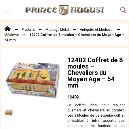
MENU
Produits
Produits
Moulage Métal
Antiquité et Médiéval
Points
Médiéval
12402 Coffret de 8 moules – Chevaliers du Moyen Age –
de
54 mm
Vente
Conseil
Actualités
12402 Coffret de 8
moules –
Téléchargements
Chevaliers du
Moyen Age – 54
Techniques,
mm
trucs et
astuces
12402
Vidéos
Le coffret idéal pour réaliser
guerriers et chevaliers au combat.
Les 8 Moules de ce superbe coffret
utilisables à l’infini, assortis des
accessoires de fonderie et du