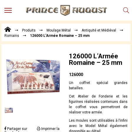
MENU
Produits
Produits
Moulage Métal
Antiquité et Médiéval
Points
Romains
126000 L’Armée Romaine – 25 mm
de
Vente
Conseil
126000 L’Armée
Actualités
Romaine – 25 mm
Téléchargements
126000
Techniques,
Un coffret spécial grandes
trucs et
batailles.
astuces
Cet Atelier de Fonderie et les
Vidéos
figurines réalisées contenues dans
le coffret vous permettront de
réaliser votre armée.
Les moules sont utilisables à l’infini
avec le Model Métal également
Partager sur
Imprimer la
disponible au détail.