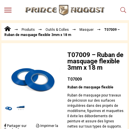
MENU
Produits
Produits
Outils & Colles
Masquer
T07009 –
Points
Ruban de masquage flexible 3mm x 18 m
de
Vente
Conseil
T07009 – Ruban de
Actualités
masquage flexible
3mm x 18 m
Téléchargements
Techniques,
T07009
trucs et
Ruban de masquage flexible
astuces
Ruban de masquage pour travaux
Vidéos
de précision sur des surfaces
irrégulières dans des projets de
modélisme, figurines et maquettes.
Il évite les débordements de
peinture et assure des lignes
Partager sur
Imprimer la
nettes sur tous types de supports.