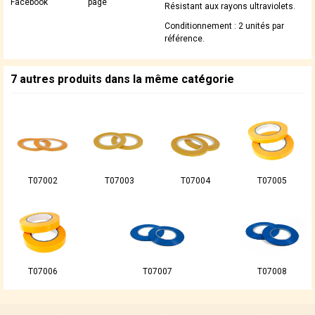
Facebook
page
Résistant aux rayons ultraviolets.
Conditionnement : 2 unités par
référence.
7 autres produits dans la même catégorie
T07002
T07003
T07004
T07005
T07006
T07007
T07008