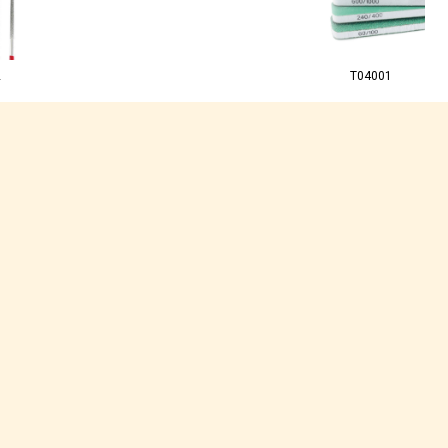
2
T04001