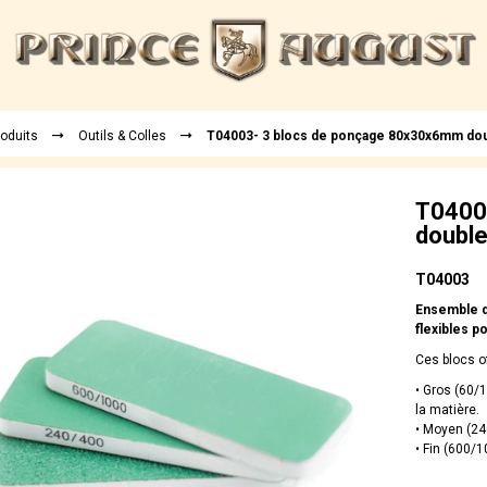
roduits
Outils & Colles
T04003- 3 blocs de ponçage 80x30x6mm doub
T0400
double
T04003
Ensemble de
flexibles p
Ces blocs o
• Gros (60/1
la matière.
• Moyen (240
• Fin (600/10