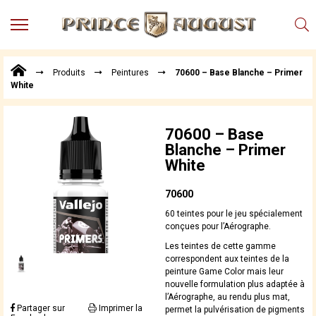
MENU
Produits
Produits
Peintures
70600 – Base Blanche – Primer
Points
White
de
Vente
Conseil
70600 – Base
Actualités
Blanche – Primer
White
Téléchargements
Techniques,
70600
trucs et
60 teintes pour le jeu spécialement
astuces
conçues pour l’Aérographe.
Vidéos
Les teintes de cette gamme
correspondent aux teintes de la
peinture Game Color mais leur
nouvelle formulation plus adaptée à
l’Aérographe, au rendu plus mat,
Partager sur
Imprimer la
permet la pulvérisation de pigments