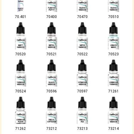
70.401
70400
70470
70510
70520
70521
70522
70523
70524
70596
70597
71261
71262
73212
73213
73214