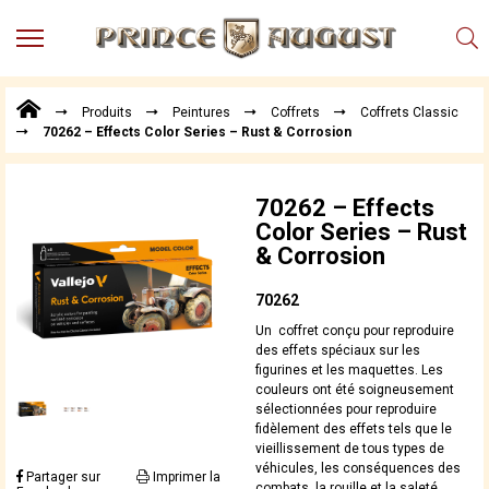
MENU
Produits
Produits
Peintures
Coffrets
Coffrets Classic
Points
70262 – Effects Color Series – Rust & Corrosion
de
Vente
Conseil
70262 – Effects
Actualités
Color Series – Rust
& Corrosion
Téléchargements
Techniques,
70262
trucs et
Un coffret conçu pour reproduire
astuces
des effets spéciaux sur les
figurines et les maquettes. Les
Vidéos
couleurs ont été soigneusement
sélectionnées pour reproduire
fidèlement des effets tels que le
vieillissement de tous types de
véhicules, les conséquences des
Partager sur
Imprimer la
combats, la rouille et la saleté