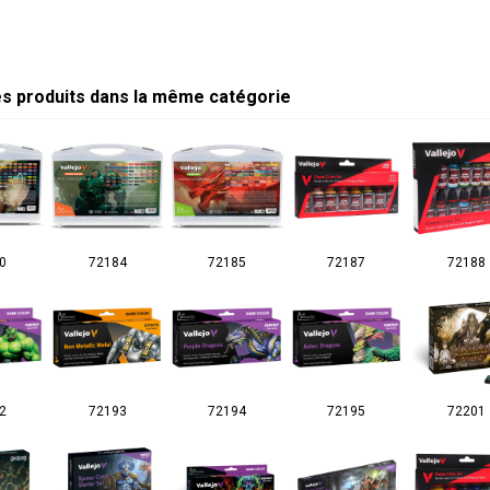
es produits dans la même catégorie
0
72184
72185
72187
72188
2
72193
72194
72195
72201