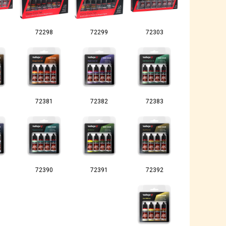
72298
72299
72303
72381
72382
72383
72390
72391
72392