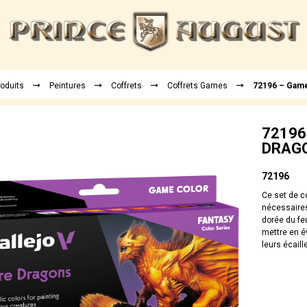
roduits
Peintures
Coffrets
Coffrets Games
72196 – Gam
72196 
DRAG
72196
Ce set de c
nécessaires
dorée du fe
mettre en é
leurs écaill