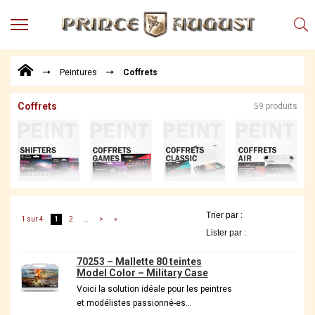
MENU
Produits
Peintures
Coffrets
Points
de
Vente
Coffrets
59 produits
Conseil
Actualités
Téléchargements
Techniques,
trucs et
1 sur 4
1
2
…
>
»
astuces
Vidéos
70253 – Mallette 80 teintes
Model Color – Military Case
Voici la solution idéale pour les peintres
et modélistes passionné-es…