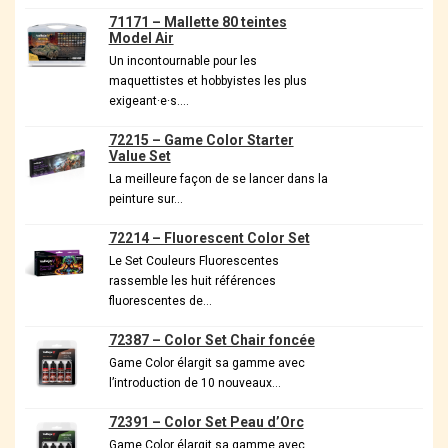
71171 – Mallette 80 teintes
Model Air
Un incontournable pour les
maquettistes et hobbyistes les plus
exigeant·e·s….
72215 – Game Color Starter
Value Set
La meilleure façon de se lancer dans la
peinture sur…
72214 – Fluorescent Color Set
Le Set Couleurs Fluorescentes
rassemble les huit références
fluorescentes de…
72387 – Color Set Chair foncée
Game Color élargit sa gamme avec
l’introduction de 10 nouveaux…
72391 – Color Set Peau d’Orc
Game Color élargit sa gamme avec