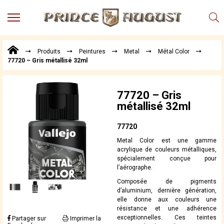
MENU
Produits
Produits
Peintures
Metal
Métal Color
Points
77720 – Gris métallisé 32ml
de
Vente
Conseil
77720 – Gris
Actualités
métallisé 32ml
Téléchargements
77720
Techniques,
Metal Color est une gamme
trucs et
acrylique de couleurs métalliques,
astuces
spécialement conçue pour
l’aérographe.
Vidéos
Composée de pigments
d’aluminium, dernière génération,
elle donne aux couleurs une
résistance et une adhérence
exceptionnelles. Ces teintes
Partager sur
Imprimer la