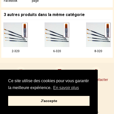
Facebook
page
3 autres produits dans la même catégorie
2-320
6-320
8-320
Devenir revendeur
Points de Vente Conseil
Nous contacter
Ce site utilise des cookies pour vous garantir
la meilleure expérience.
En savoir plus
Mentions légales
J'accepte
Tel : +33 01 34 87 40 05
© 2002,2021 – PRINCE AUGUST, TOUS DROITS RÉSERVÉS.