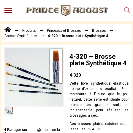
MENU
Produits
Produits
Pinceaux et Brosses
Brosses
Points
Brosse Synthétique
4-320 – Brosse plate Synthétique 4
de
Vente
Conseil
4-320 – Brosse
Actualités
plate Synthétique 4
Téléchargements
4-320
Techniques,
Cette fibre synthétique élastique
trucs et
donne d’excellents résultats. Plus
astuces
résistante à l’usure que le poil
naturel, cette série est idéale pour
Vidéos
peindre les grandes surfaces,
indispensable pour réaliser les
brossages a sec.
Ces brosses plates existent dans
les tailles : 2- 4 – 6 – 8.
Partager sur
Imprimer la