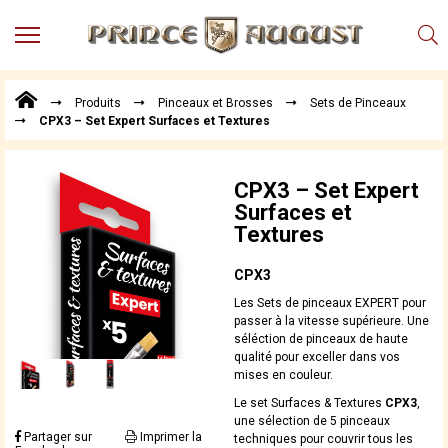
MENU
Produits
Produits
Pinceaux et Brosses
Sets de Pinceaux
Points
CPX3 – Set Expert Surfaces et Textures
de
Vente
Conseil
CPX3 – Set Expert
Actualités
Surfaces et
Textures
Téléchargements
Techniques,
CPX3
trucs et
Les Sets de pinceaux EXPERT pour
astuces
passer à la vitesse supérieure. Une
séléction de pinceaux de haute
Vidéos
qualité pour exceller dans vos
mises en couleur.
Le set Surfaces & Textures
CPX3
,
une sélection de 5 pinceaux
Partager sur
Imprimer la
techniques pour couvrir tous les