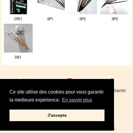
CPE1
SP1
SP2
SP3
DB1
Devenir revendeur
Points de Vente Conseil
Nous contacter
Ce site utilise des cookies pour vous garantir
la meilleure expérience.
En savoir plus
Mentions légales
J'accepte
Tel : +33 01 34 87 40 05
© 2002,2021 – PRINCE AUGUST, TOUS DROITS RÉSERVÉS.