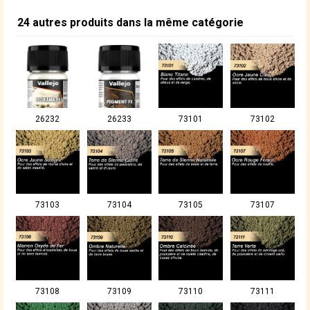
24 autres produits dans la même catégorie
26232
26233
73101
73102
73103
73104
73105
73107
73108
73109
73110
73111