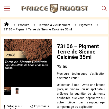
MENU
Produits
Produits
Terrains & Vieillisement
Pigments
Points
73106 – Pigment Terre de Sienne Calcinée 35ml
de
Vente
Conseil
73106 – Pigment
Actualités
Terre de Sienne
Calcinée 35ml
Téléchargements
Techniques,
73106
trucs et
Plusieurs techniques d’utilisation
astuces
s’offrent à vous :
Vidéos
Utilisation à sec : Avec une brosse
plate, un pinceau ou un applicateur
prélevez la quantité de pigments
souhaitée que vous déposerez sur
votre pièce par saupoudrage,
Partager sur
Imprimer la
tamponnage ou application.