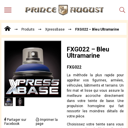
MENU
Produits
Produits
XpressBase
FXG022 – Bleu Ultramarine
Points
de
Vente
FXG022 – Bleu
Conseil
Ultramarine
Actualités
FXG022
Téléchargements
La méthode la plus rapide pour
Techniques,
apprêter vos figurines, armées,
trucs et
véhicules, bâtiments et terrains. Un
astuces
fini mat et lisse qui vous assure la
meilleure accroche directement
Vidéos
dans votre teinte de base. Une
propulsion homogène qui fait
ressortir les moindres détails de
votre pièce.
Partager sur
Imprimer la
Facebook
page
Choisissez votre teinte sans vous