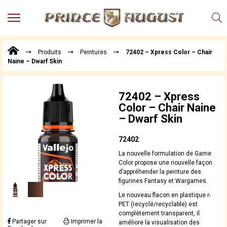
MENU
Produits
Produits
Peintures
72402 – Xpress Color – Chair
Points
Naine – Dwarf Skin
de
Vente
Conseil
72402 – Xpress
Actualités
Color – Chair Naine
– Dwarf Skin
Téléchargements
Techniques,
72402
trucs et
La nouvelle formulation de Game
astuces
Color propose une nouvelle façon
d’appréhender la peinture des
Vidéos
figurines Fantasy et Wargames.
Le nouveau flacon en plastique r-
PET (recyclé/recyclable) est
complètement transparent, il
Partager sur
Imprimer la
améliore la visualisation des