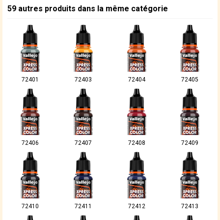
59 autres produits dans la même catégorie
72401
72403
72404
72405
72406
72407
72408
72409
72410
72411
72412
72413