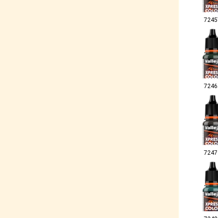
7245
7246
7247