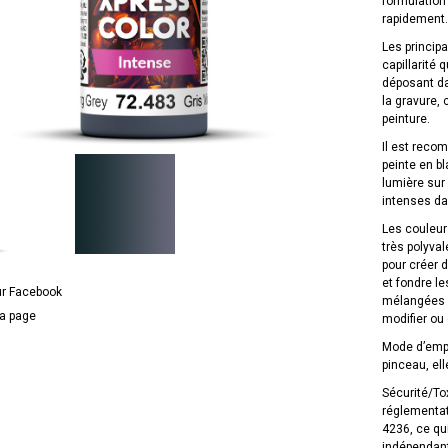
formulation 
rapidement.
Les princip
capillarité 
déposant da
la gravure,
peinture.
Il est reco
peinte en bl
lumière sur
intenses dan
Les couleur
très polyva
pour créer d
et fondre le
ur Facebook
mélangées o
la page
modifier ou
Mode d’empl
pinceau, el
Sécurité/To
réglementat
4236, ce qui
indépendant