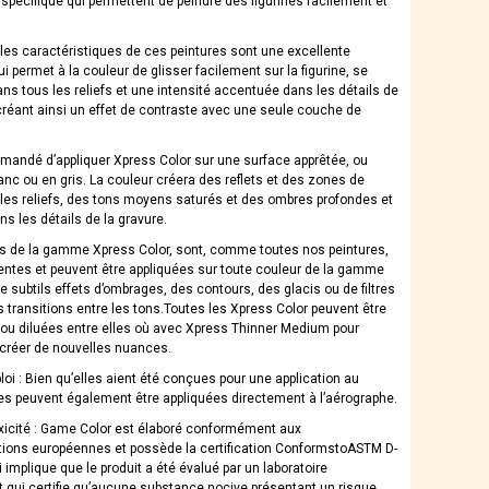
spécifique qui permettent de peindre des figurines facilement et
ales caractéristiques de ces peintures sont une excellente
qui permet à la couleur de glisser facilement sur la figurine, se
ns tous les reliefs et une intensité accentuée dans les détails de
 créant ainsi un effet de contraste avec une seule couche de
mmandé d’appliquer Xpress Color sur une surface apprêtée, ou
anc ou en gris. La couleur créera des reflets et des zones de
 les reliefs, des tons moyens saturés et des ombres profondes et
s les détails de la gravure.
s de la gamme Xpress Color, sont, comme toutes nos peintures,
lentes et peuvent être appliquées sur toute couleur de la gamme
e subtils effets d’ombrages, des contours, des glacis ou de filtres
s transitions entre les tons.Toutes les Xpress Color peuvent être
u diluées entre elles où avec Xpress Thinner Medium pour
 créer de nouvelles nuances.
oi : Bien qu’elles aient été conçues pour une application au
les peuvent également être appliquées directement à l’aérographe.
xicité : Game Color est élaboré conformément aux
ions européennes et possède la certification ConformstoASTM D-
 implique que le produit a été évalué par un laboratoire
 qui certifie qu’aucune substance nocive présentant un risque