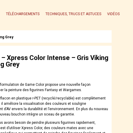
TÉLÉCHARGEMENTS
TECHNIQUES, TRUCS ET ASTUCES
VIDÉOS
ing Grey
– Xpress Color Intense – Gris Viking
ng Grey
 formulation de Game Color propose une nouvelle façon
er la peinture des figurines Fantasy et Wargames.
flacon en plastique r-PET (recyclé/recyclable) est complètement
 il améliore la visualisation des couleurs et souligne
t d’AV envers la durabilité et l’environnement. En plus du nouveau
nouveau bouchon intègre un sceau de garantie.
s avons besoin de peindre plusieurs figurines rapidement,
e est d’utiliser Xpress Color, des couleurs mates avec une