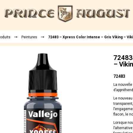
roduits
Peintures
72483 – Xpress Color Intense – Gris Viking – Vik
72483 
– Viki
72483
La nouvelle
d’appréhend
Le nouveau 
transparent,
l’engagemen
flacon, le 
Lorsque nou
l’alternativ