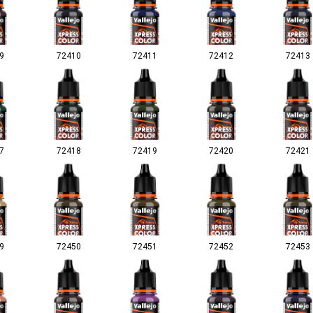
9
72410
72411
72412
72413
7
72418
72419
72420
72421
9
72450
72451
72452
72453