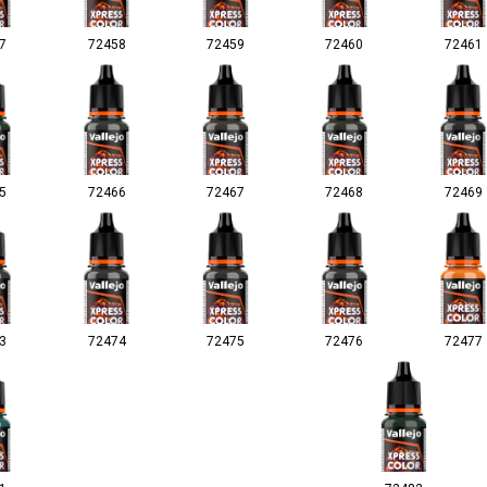
7
72458
72459
72460
72461
5
72466
72467
72468
72469
3
72474
72475
72476
72477