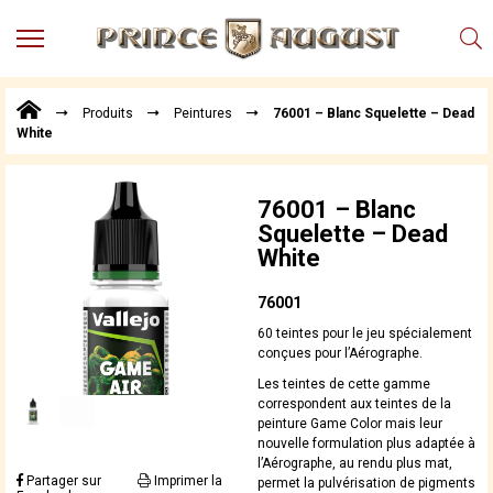
MENU
Produits
Produits
Peintures
76001 – Blanc Squelette – Dead
Points
White
de
Vente
Conseil
76001 – Blanc
Actualités
Squelette – Dead
White
Téléchargements
Techniques,
76001
trucs et
60 teintes pour le jeu spécialement
astuces
conçues pour l’Aérographe.
Vidéos
Les teintes de cette gamme
correspondent aux teintes de la
peinture Game Color mais leur
nouvelle formulation plus adaptée à
l’Aérographe, au rendu plus mat,
Partager sur
Imprimer la
permet la pulvérisation de pigments