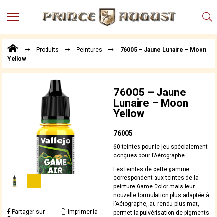
MENU
Produits
Produits
Peintures
76005 – Jaune Lunaire – Moon
Points
Yellow
de
Vente
Conseil
76005 – Jaune
Actualités
Lunaire – Moon
Yellow
Téléchargements
Techniques,
76005
trucs et
60 teintes pour le jeu spécialement
astuces
conçues pour l’Aérographe.
Vidéos
Les teintes de cette gamme
correspondent aux teintes de la
peinture Game Color mais leur
nouvelle formulation plus adaptée à
l’Aérographe, au rendu plus mat,
Partager sur
Imprimer la
permet la pulvérisation de pigments