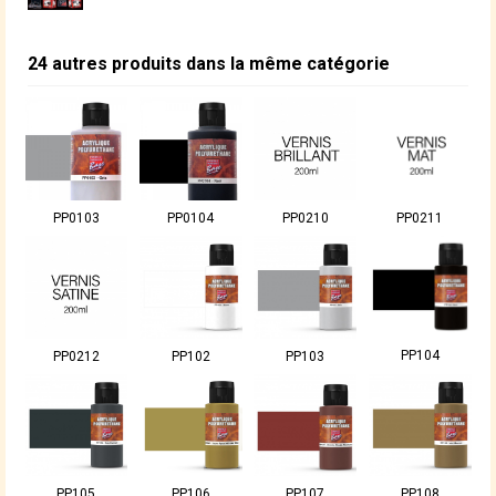
24 autres produits dans la même catégorie
PP0103
PP0104
PP0210
PP0211
PP104
PP0212
PP102
PP103
PP105
PP106
PP107
PP108