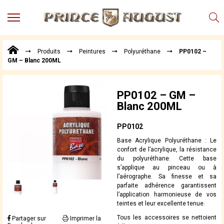
MENU
Produits
Produits
Peintures
Polyuréthane
PP0102 –
Points
GM – Blanc 200ML
de
Vente
Conseil
PP0102 – GM –
Actualités
Blanc 200ML
Téléchargements
PP0102
Techniques,
Base Acrylique Polyuréthane : Le
trucs et
confort de l’acrylique, la résistance
astuces
du polyuréthane. Cette base
s’applique au pinceau ou à
Vidéos
l’aérographe. Sa finesse et sa
parfaite adhérence garantissent
l’application harmonieuse de vos
teintes et leur excellente tenue.
Tous les accessoires se nettoient
Partager sur
Imprimer la