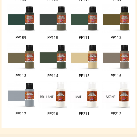
PP109
PP110
PP111
PP112
PP113
PP114
PP115
PP116
PP117
PP210
PP211
PP212