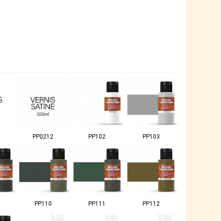
PP0212
PP102
PP103
PP110
PP111
PP112