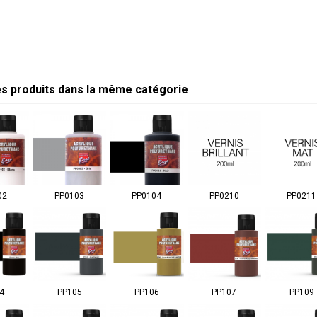
es produits dans la même catégorie
02
PP0103
PP0104
PP0210
PP0211
4
PP105
PP106
PP107
PP109