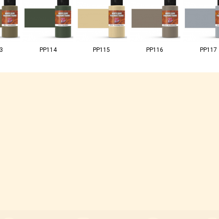
3
PP114
PP115
PP116
PP117