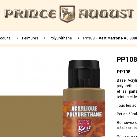
roduits
Peintures
Polyuréthane
PP108 – Vert Marron RAL 800
PP108
PP108
Base Acryli
polyuréthan
et sa parf
teintes et l
Tous les acc
Pot de 60ml
Retrouvez c
Réaliser un
Découvrez c