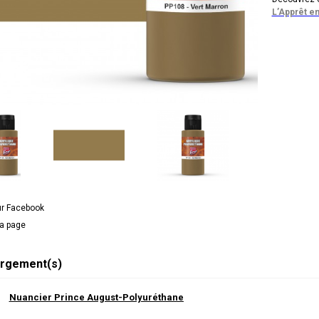
L’Apprêt en
ur Facebook
la page
rgement(s)
Nuancier Prince August-Polyuréthane