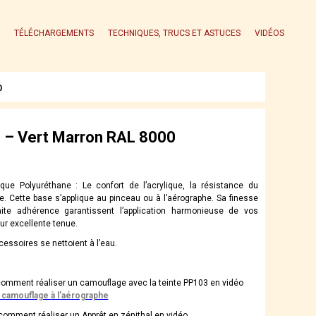
TÉLÉCHARGEMENTS
TECHNIQUES, TRUCS ET ASTUCES
VIDÉOS
0
 – Vert Marron RAL 8000
que Polyuréthane : Le confort de l’acrylique, la résistance du
e. Cette base s’applique au pinceau ou à l’aérographe. Sa finesse
aite adhérence garantissent l’application harmonieuse de vos
eur excellente tenue.
essoires se nettoient à l’eau.
omment réaliser un camouflage avec la teinte PP103 en vidéo
 camouflage à l’aérographe
omment réaliser un Apprêt en zénithal en vidéo