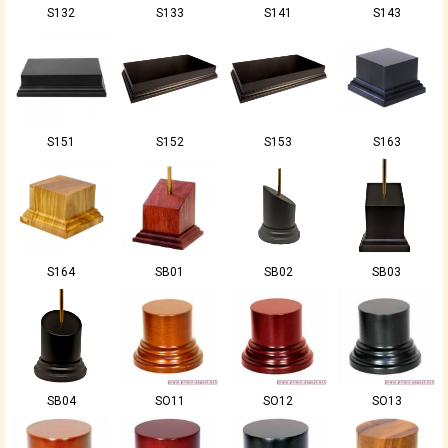
S132
S133
S141
S143
S151
S152
S153
S163
S164
SB01
SB02
SB03
SB04
SO11
SO12
SO13