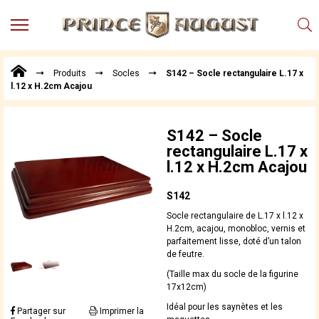
MENU
Produits
Produits
Socles
S142 – Socle rectangulaire L.17 x
Points
l.12 x H.2cm Acajou
de
Vente
Conseil
S142 – Socle
Actualités
rectangulaire L.17 x
l.12 x H.2cm Acajou
Téléchargements
Techniques,
S142
trucs et
Socle rectangulaire de L.17 x l.12 x
astuces
H.2cm, acajou, monobloc, vernis et
parfaitement lisse, doté d’un talon
Vidéos
de feutre.
(Taille max du socle de la figurine
17x12cm)
Idéal pour les saynètes et les
Partager sur
Imprimer la