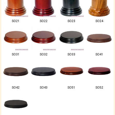
SO21
SO22
SO23
SO24
SO31
SO32
SO33
SO41
SO42
SO43
SO51
SO52