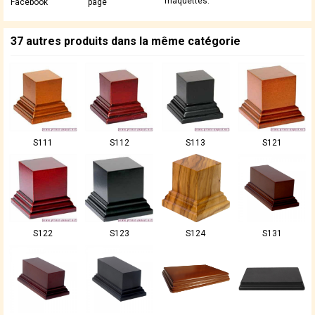
maquettes.
Facebook
page
37 autres produits dans la même catégorie
S111
S112
S113
S121
S122
S123
S124
S131