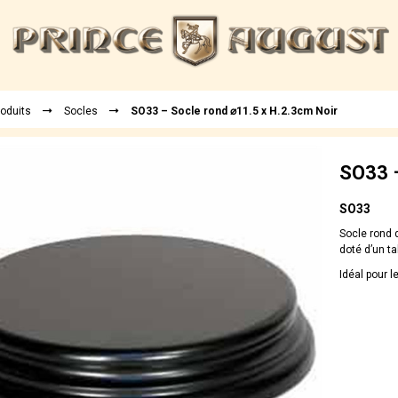
roduits
Socles
SO33 – Socle rond ⌀11.5 x H.2.3cm Noir
SO33 –
SO33
Socle rond d
doté d’un ta
Idéal pour 