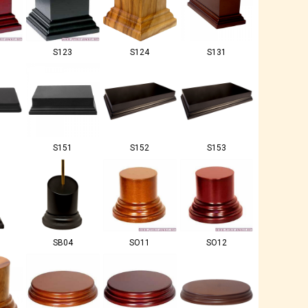
S123
S124
S131
S151
S152
S153
SB04
SO11
SO12