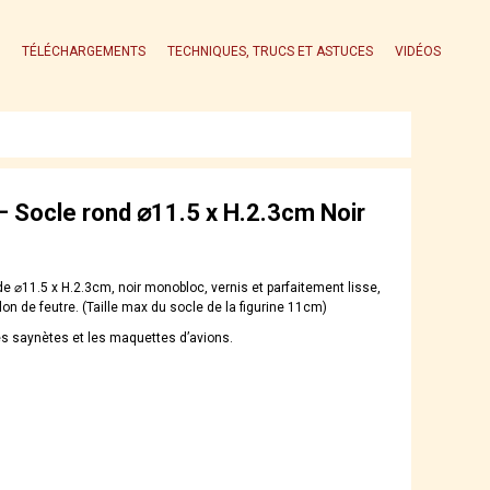
TÉLÉCHARGEMENTS
TECHNIQUES, TRUCS ET ASTUCES
VIDÉOS
 Socle rond ⌀11.5 x H.2.3cm Noir
e ⌀11.5 x H.2.3cm, noir monobloc, vernis et parfaitement lisse,
lon de feutre. (Taille max du socle de la figurine 11cm)
les saynètes et les maquettes d’avions.