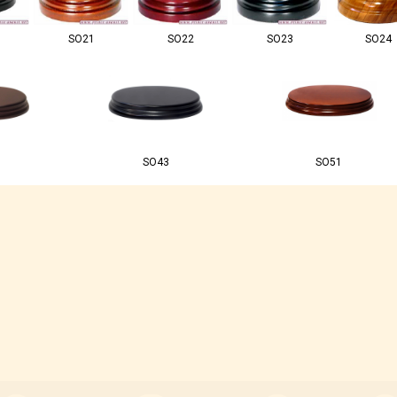
SO21
SO22
SO23
SO24
SO43
SO51