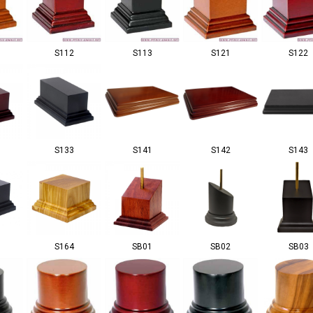
S112
S113
S121
S122
S133
S141
S142
S143
S164
SB01
SB02
SB03