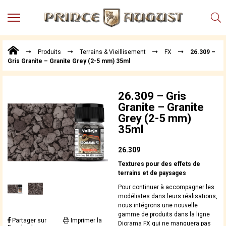
MENU
Produits
Produits
Terrains & Vieillisement
FX
26.309 –
Points
Gris Granite – Granite Grey (2-5 mm) 35ml
de
Vente
Conseil
26.309 – Gris
Actualités
Granite – Granite
Grey (2-5 mm)
Téléchargements
35ml
Techniques,
trucs et
26.309
astuces
Textures pour des effets de
Vidéos
terrains et de paysages
Pour continuer à accompagner les
modélistes dans leurs réalisations,
nous intégrons une nouvelle
gamme de produits dans la ligne
Partager sur
Imprimer la
Diorama FX qui ne manquera pas