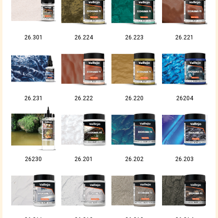
26.301
26.224
26.223
26.221
26.231
26.222
26.220
26204
26230
26.201
26.202
26.203