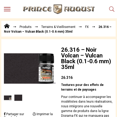
MENU
Produits
Produits
Terrains & Vieillisement
FX
26.316 –
Points
Noir Volcan – Vulcan Black (0.1-0.6 mm) 35ml
de
Vente
Conseil
26.316 – Noir
Actualités
Volcan – Vulcan
Black (0.1-0.6 mm)
Téléchargements
35ml
Techniques,
trucs et
26.316
astuces
Textures pour des effets de
Vidéos
terrains et de paysages
Pour continuer à accompagner les
modélistes dans leurs réalisations,
nous intégrons une nouvelle
gamme de produits dans la ligne
Partager sur
Imprimer la
Diorama FX qui ne manquera pas