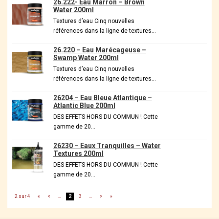
26.222- Eau Marron – Brown
Water 200ml
Textures d’eau Cinq nouvelles
références dans la ligne de textures…
26.220 – Eau Marécageuse –
Swamp Water 200ml
Textures d’eau Cinq nouvelles
références dans la ligne de textures…
26204 – Eau Bleue Atlantique –
Atlantic Blue 200ml
DES EFFETS HORS DU COMMUN ! Cette
gamme de 20…
26230 – Eaux Tranquilles – Water
Textures 200ml
DES EFFETS HORS DU COMMUN ! Cette
gamme de 20…
2 sur 4
«
<
…
2
3
…
>
»