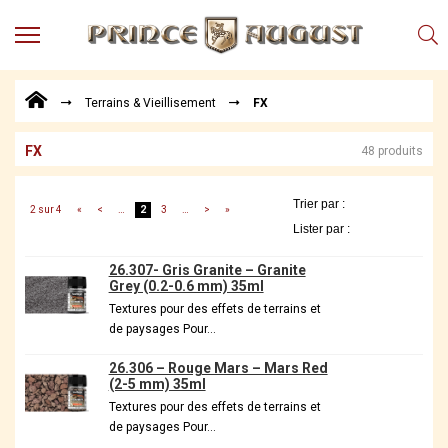
MENU
Produits
Terrains & Vieillisement
FX
Points
de
Vente
FX
48 produits
Conseil
Actualités
2 sur 4
«
<
…
2
3
…
>
»
Téléchargements
26.307- Gris Granite – Granite
Techniques,
Grey (0.2-0.6 mm) 35ml
trucs et
Textures pour des effets de terrains et
astuces
de paysages Pour…
Vidéos
26.306 – Rouge Mars – Mars Red
(2-5 mm) 35ml
Textures pour des effets de terrains et
de paysages Pour…