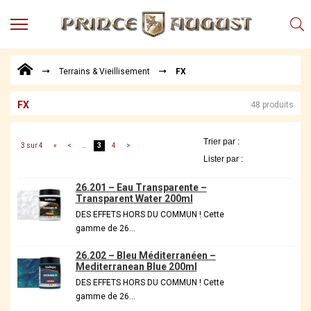
MENU
Produits
Terrains & Vieillisement
FX
Points
de
Vente
FX
48 produits
Conseil
Actualités
3 sur 4
«
<
…
3
4
>
Téléchargements
26.201 – Eau Transparente –
Techniques,
Transparent Water 200ml
trucs et
DES EFFETS HORS DU COMMUN ! Cette
astuces
gamme de 26…
Vidéos
26.202 – Bleu Méditerranéen –
Mediterranean Blue 200ml
DES EFFETS HORS DU COMMUN ! Cette
gamme de 26…