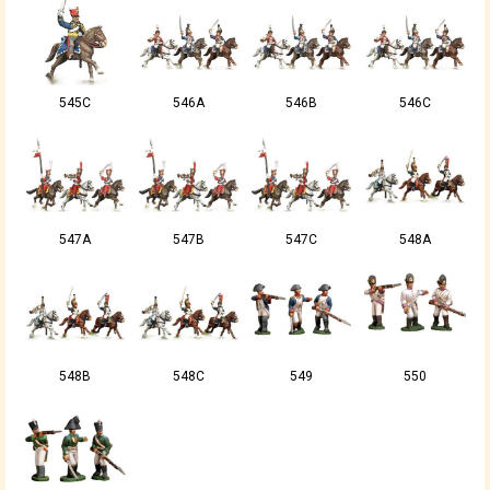
545C
546A
546B
546C
547A
547B
547C
548A
548B
548C
549
550