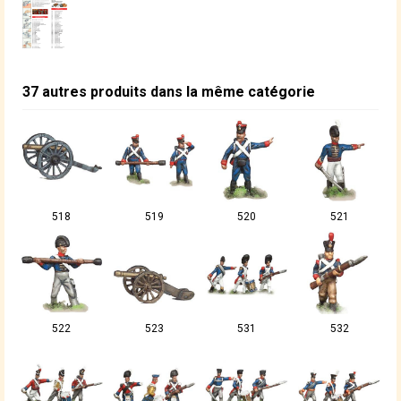
37 autres produits dans la même catégorie
518
519
520
521
522
523
531
532