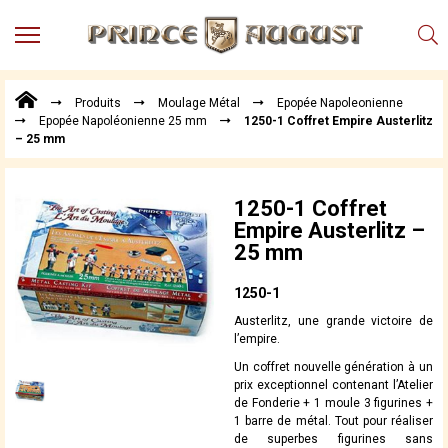
MENU
Produits
Produits
Moulage Métal
Epopée Napoleonienne
Points
Epopée Napoléonienne 25 mm
1250-1 Coffret Empire Austerlitz
de
– 25 mm
Vente
Conseil
Actualités
1250-1 Coffret
Empire Austerlitz –
Téléchargements
25 mm
Techniques,
trucs et
1250-1
astuces
Austerlitz, une grande victoire de
l’empire.
Vidéos
Un coffret nouvelle génération à un
prix exceptionnel contenant l’Atelier
de Fonderie + 1 moule 3 figurines +
1 barre de métal. Tout pour réaliser
de superbes figurines sans