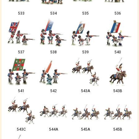
533
534
535
536
537
538
539
540
541
542
543A
543B
543C
544A
545A
545B