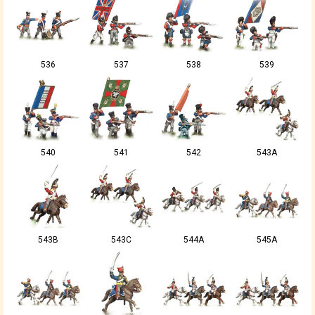
536
537
538
539
540
541
542
543A
543B
543C
544A
545A