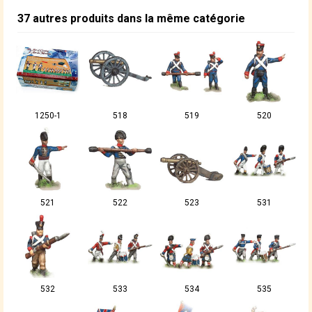
37 autres produits dans la même catégorie
1250-1
518
519
520
521
522
523
531
532
533
534
535