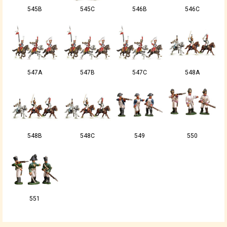
545B
545C
546B
546C
547A
547B
547C
548A
548B
548C
549
550
551