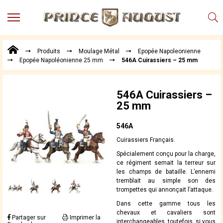
MENU
Produits
Produits
Moulage Métal
Epopée Napoleonienne
Points
Epopée Napoléonienne 25 mm
546A Cuirassiers – 25 mm
de
Vente
Conseil
546A Cuirassiers –
Actualités
25 mm
Téléchargements
546A
Techniques,
Cuirassiers Français.
trucs et
Spécialement conçu pour la charge,
astuces
ce régiment semait la terreur sur
Vidéos
les champs de bataille. L’ennemi
tremblait au simple son des
trompettes qui annonçait l’attaque.
Dans cette gamme tous les
chevaux et cavaliers sont
Partager sur
Imprimer la
interchangeables, toutefois, si vous