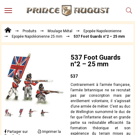
MENU
Produits
Produits
Moulage Métal
Epopée Napoleonienne
Points
Epopée Napoléonienne 25 mm
537 Foot Guards n°2 – 25 mm
de
Vente
Conseil
537 Foot Guards
Actualités
n°2 – 25 mm
Téléchargements
537
Techniques,
Contrairement à l’armée française,
trucs et
l’armée britannique ne se recrutait
astuces
pas par conscription mais par
enrôlement volontaire, il s’agissait
Vidéos
d’une armée de métier. C’est au duc
de Wellington surnommé le duc de
fer que l’infanterie devait en grande
partie sa redoutable efficacité. Sa
formation théorique et son
Partager sur
Imprimer la
expérience du terrain mises au