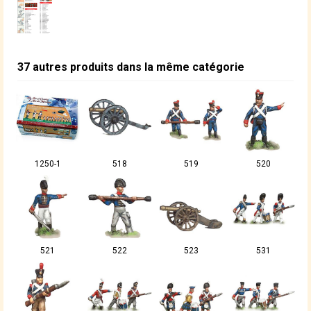
37 autres produits dans la même catégorie
1250-1
518
519
520
521
522
523
531