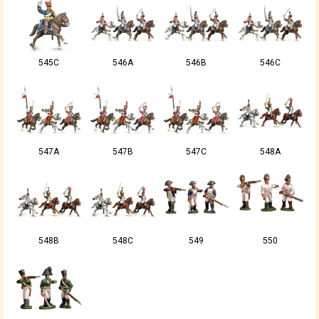
545C
546A
546B
546C
547A
547B
547C
548A
548B
548C
549
550