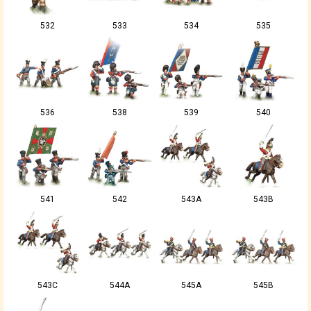
532
533
534
535
536
538
539
540
541
542
543A
543B
543C
544A
545A
545B