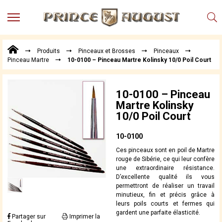
MENU
Produits
Produits
Pinceaux et Brosses
Pinceaux
Points
Pinceau Martre
10-0100 – Pinceau Martre Kolinsky 10/0 Poil Court
de
Vente
Conseil
10-0100 – Pinceau
Actualités
Martre Kolinsky
10/0 Poil Court
Téléchargements
Techniques,
10-0100
trucs et
Ces pinceaux sont en poil de Martre
astuces
rouge de Sibérie, ce qui leur confère
une extraordinaire résistance.
Vidéos
D’excellente qualité ils vous
permettront de réaliser un travail
minutieux, fin et précis grâce à
leurs poils courts et fermes qui
gardent une parfaite élasticité.
Partager sur
Imprimer la