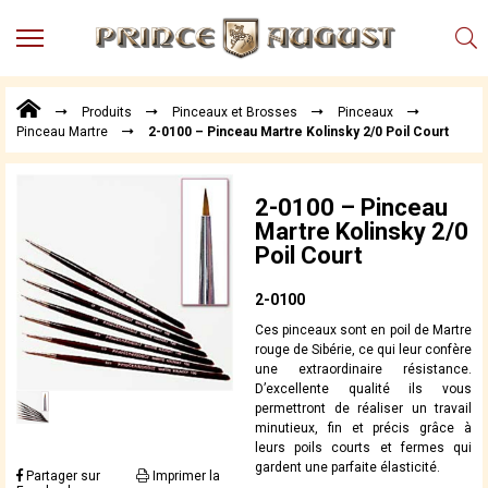
MENU
Produits
Produits
Pinceaux et Brosses
Pinceaux
Points
Pinceau Martre
2-0100 – Pinceau Martre Kolinsky 2/0 Poil Court
de
Vente
Conseil
2-0100 – Pinceau
Actualités
Martre Kolinsky 2/0
Poil Court
Téléchargements
Techniques,
2-0100
trucs et
Ces pinceaux sont en poil de Martre
astuces
rouge de Sibérie, ce qui leur confère
une extraordinaire résistance.
Vidéos
D’excellente qualité ils vous
permettront de réaliser un travail
minutieux, fin et précis grâce à
leurs poils courts et fermes qui
gardent une parfaite élasticité.
Partager sur
Imprimer la